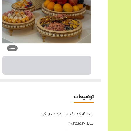
توضیحات
ست 4تکه پذیرایی مهره دار گرد
سایز:30,25,15,20