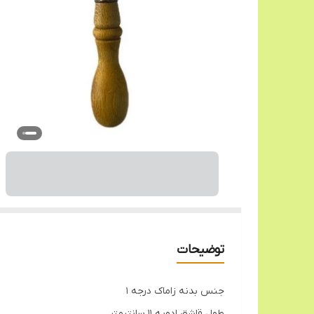
توضیحات
جنس بدنه زاماک درجه 1
طول قاشق ادویه 11 سانتیمتر