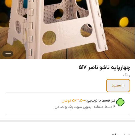
چهارپایه تاشو ناصر 517
رنگ
سفید
هر قسط با ترب‌پی:
۵۶۳٬۵۰۰
تومان
۴ قسط ماهانه. بدون سود، چک و ضامن.