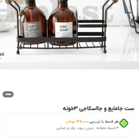
ست جامایع و جااسکاجی 3خونه
هر قسط با ترب‌پی:
۱۴۵٬۰۰۰
تومان
۴ قسط ماهانه. بدون سود، چک و ضامن.