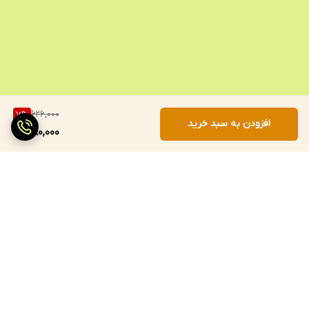
626,000
7
%
افزودن به سبد خرید
580,000
برگشت به بالا