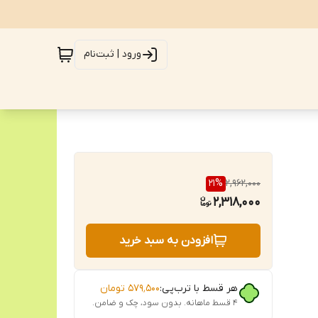
ورود | ثبت‌نام
21
%
2,962,000
2,318,000
افزودن به سبد خرید
هر قسط با ترب‌پی:
۵۷۹٬۵۰۰
تومان
۴ قسط ماهانه. بدون سود، چک و ضامن.