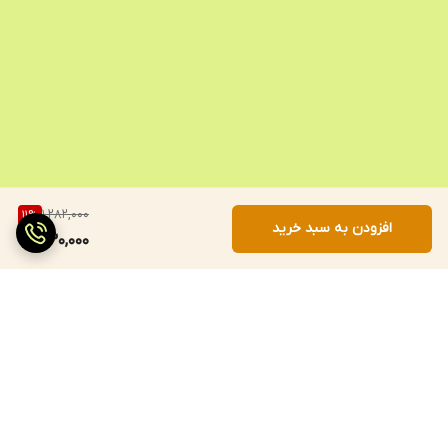
1,282,000
11
%
افزودن به سبد خرید
1,130,000
برگشت به بالا