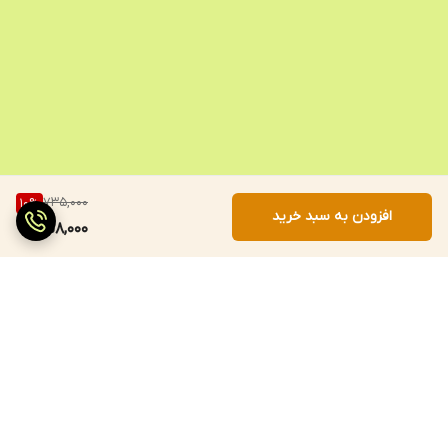
735,000
10
%
افزودن به سبد خرید
658,000
برگشت به بالا