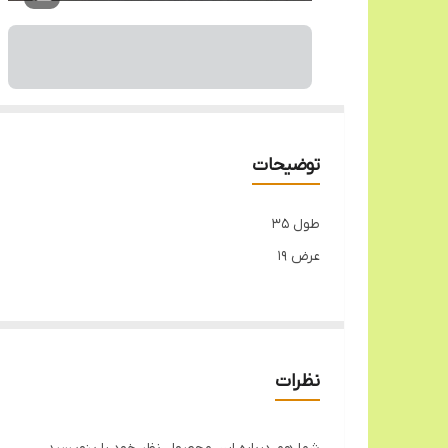
توضیحات
طول 35
عرض 19
نظرات