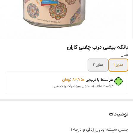
بانکه بیضی درب چفتی کاران
مدل
سایز 1
سایز 2
هر قسط با ترب‌پی:
۸۳٬۷۵۰
تومان
۴ قسط ماهانه. بدون سود، چک و ضامن.
توضیحات
جنس شیشه بدون زدگی و درجه 1