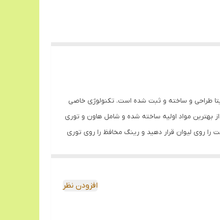
توسط شرکت بیتا طراحی و ساخته و ثبت شده است. تکنولوژی خاصی
از بهترین مواد اولیه ساخته شده و شامل هاون و توری
 را روی لیوان قرار دهید و رینگ مخافظ را روی توری
ران (حدود پنج گرم یا یک مثقال) را در توری ثابت
 را انجام دهید و اینکار را تا پودر شدن تمام زعفران
ار دهید. با استفاده از زعفران ساب بیتا دیگر نیازی
افزودن نظر
 و کاملا" مطلوب در اختیار خواهید داشت.
 توری متحرک کاملا" با هاون فیکس شود. اینک مقدار