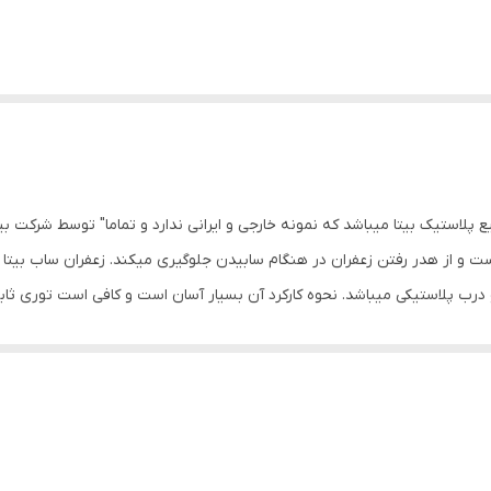
368 محصولی جدید از صنایع پلاستیک بیتا میباشد که نمونه خارجی و ایرانی ندارد و تماما" 
ست و از هدر رفتن زعفران در هنگام سابیدن جلوگیری میکند. زعفران ساب بیتا 
رب پلاستیکی میباشد. نحوه کارکرد آن بسیار آسان است و کافی است توری ثابت
 دقت کنید که توری متحرک کاملا" با هاون فیکس شود. اینک مقدار مناسبی زعف
ار دهید و با چرخاندن هاون روی زعفران ها و یا حرکت چپ و راست سائیدن زعفران
رینگ مخافظ و توری ثابت را برداشته و درب پلاستیکی را روی لیوان شیشه ای قر
اب های سنتی استفاده میشد نخواهید داشت و پودر زعفرانی با کیفیت بسیار بالا
وی توری ثابت نصب کنید و توری متحرک را روی هاون قرار دهید و دقت کنید که