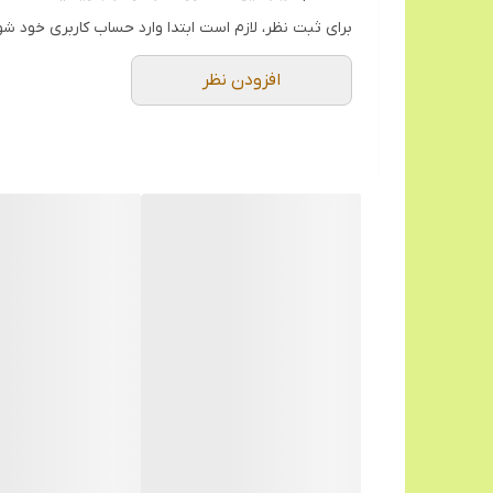
مناسبی زعفران (حدود پنج گرم یا یک مثقال) را در توری 
برای ثبت نظر، لازم است ابتدا وارد حساب کاربری خود شو
سائیدن زعفران را انجام دهید و اینکار را تا پودر شدن 
افزودن نظر
لیوان شیشه ای قرار دهید.
۷.۵ × ۷.۵ × ۱۴ سانتی‌متر