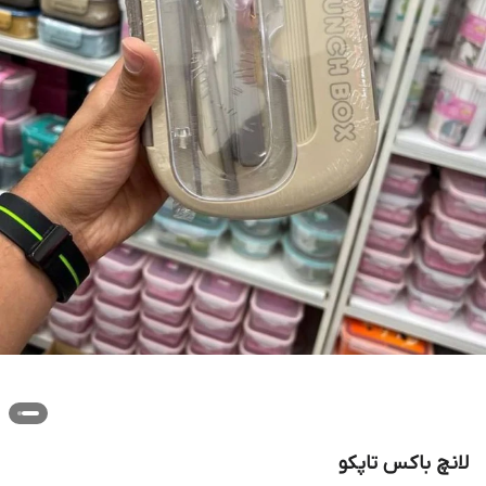
لانچ باکس تاپکو