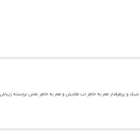
ور با حجم حدودی 300میلی‌لیتر بسیار شیک و پرطرفدار هم به خاطر لب طلایش و هم به خاطر نقش 