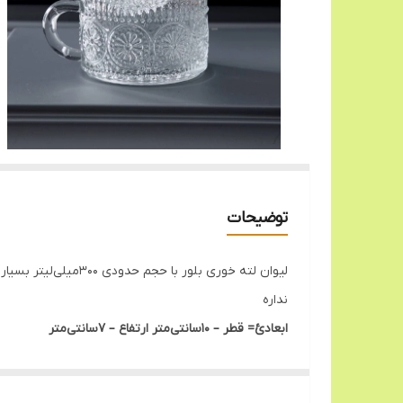
توضیحات
لیوان لته خوری بل
نداره
ابعادئ= قطر – 10سانتی‌متر
ارتفاع – 7سانتی‌متر
فروش به صورت تکی و تک جعبه