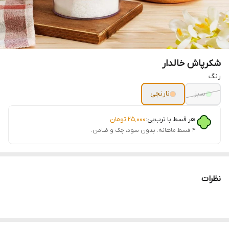
شکرپاش خالدار
رنگ
سبز
نارنجی
هر قسط با ترب‌پی:
۲۵٬۰۰۰
تومان
۴ قسط ماهانه. بدون سود، چک و ضامن.
نظرات