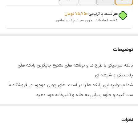
هر قسط با ترب‌پی:
۷۵٬۷۵۰
تومان
۴ قسط ماهانه. بدون سود، چک و ضامن.
توضیحات
بانکه سرامیکی با طرح ها و نوشته های متنوع جایگزین بانکه های
پلاستیکی و شیشه ای
شما میتوانید این بانکه ها را در استند های چوبی موجود در فروشگاه ما
ست کنید و جلوه زیبایی به خانه و آشپزخانه خود دهید
جنس سرامیکی اعلا همراه با درب چوبی قابل شستشو
ابعاد بانکه : ارتفاع 12 سانت قطر 10 سانت همراه با درب چوبی
نظرات