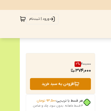
ورود | ثبت‌نام
6
%
400,000
374,000
افزودن به سبد خرید
هر قسط با ترب‌پی:
۹۳٬۵۰۰
تومان
۴ قسط ماهانه. بدون سود، چک و ضامن.