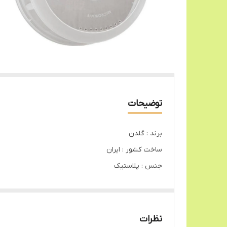
توضیحات
برند : گلدن
ساخت کشور : ایران
جنس : پلاستیک
قابل استفاده در مایکروفر
قطر : 26 سانتی متر
نظرات