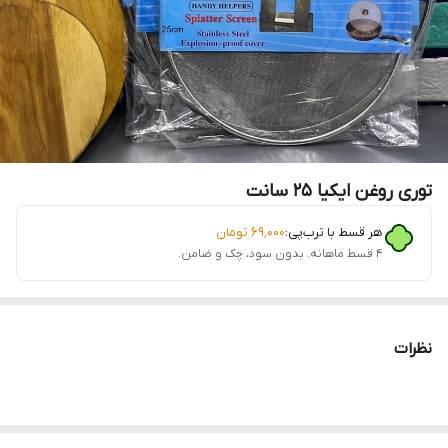
توری روغن ایکیا 25 سانت
هر قسط با ترب‌پی:
۶۹٬۰۰۰
تومان
۴ قسط ماهانه. بدون سود، چک و ضامن.
نظرات