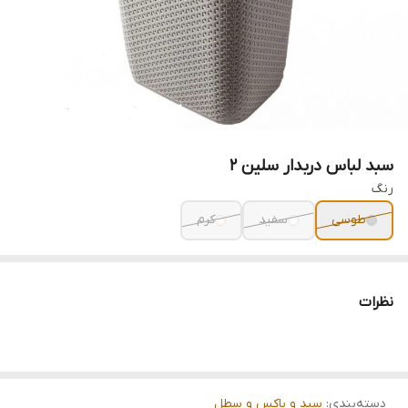
سبد لباس دربدار سلین 2
رنگ
طوسی
سفید
کرم
نظرات
دسته‌بندی
:
سبد و باکس و سطل