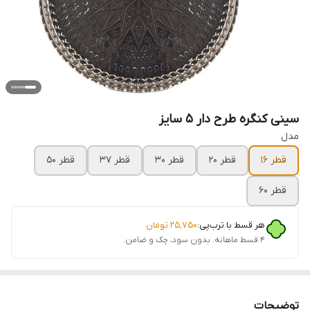
سینی کنگره طرح دار 5 سایز
مدل
قطر 16
قطر 20
قطر 30
قطر 37
قطر 50
قطر 60
هر قسط با ترب‌پی:
۲۵٬۷۵۰
تومان
۴ قسط ماهانه. بدون سود، چک و ضامن.
توضیحات