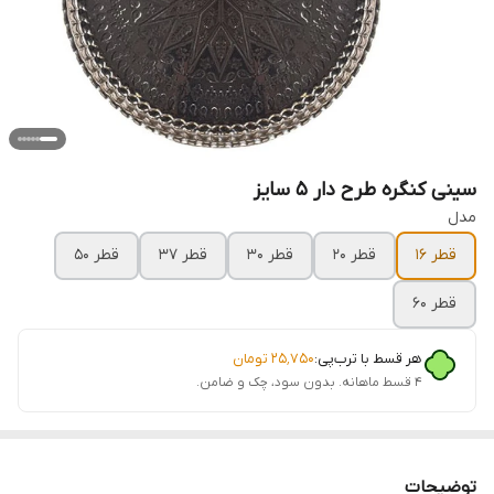
سینی کنگره طرح دار 5 سایز
مدل
قطر 16
قطر 20
قطر 30
قطر 37
قطر 50
قطر 60
هر قسط با ترب‌پی:
۲۵٬۷۵۰
تومان
۴ قسط ماهانه. بدون سود، چک و ضامن.
توضیحات