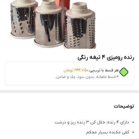
رنده رومیزی 4 تیغه رنگی
هر قسط با ترب‌پی:
۲۴۴٬۷۵۰
تومان
۴ قسط ماهانه. بدون سود، چک و ضامن.
توضیحات
دارای 4 رنده: خلال کن 3 رنده ریز و درشت
کفی مکنده بسیار محکم