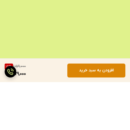
1,159,000
15
%
افزودن به سبد خرید
979,000