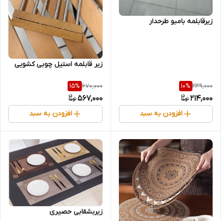
زیرقابلمه بامبو طرحدار
زیر قابلمه استیل چوبی کشویی
670,000
239,000
15
%
10
%
567,000
214,000
افزودن به سبد
افزودن به سبد
زیربشقابی حصیری