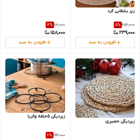
زیر بشقابی گرد
181,000
252,000
12
%
5
%
158,000
239,000
افزودن به سبد
افزودن به سبد
زیردیگی 5حلقه والریا
زیردیگی حصیری
194,000
6
%