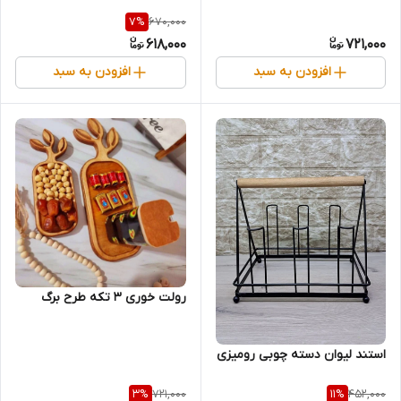
670,000
7
%
618,000
721,000
افزودن به سبد
افزودن به سبد
رولت خوری 3 تکه طرح برگ
استند لیوان دسته چوبی رومیزی
721,000
452,000
3
%
11
%