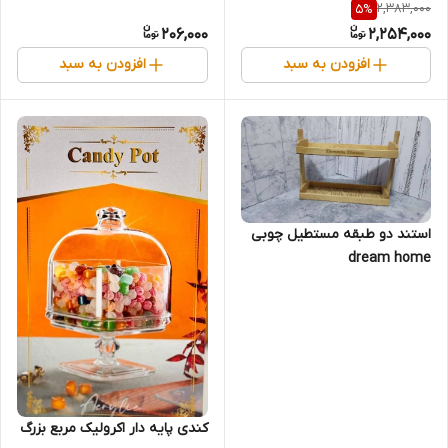
2,383,000
5
%
206,000
2,254,000
افزودن به سبد
افزودن به سبد
استند دو طبقه مستطیل چوبی
dream home
کندی پایه دار اکرولیک مربع بزرگ