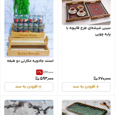
سینی شیشه‌ای طرح قالیچه با
پایه چوبی
استند جاادویه مکارتی دو طبقه
632,000
6
%
593,000
670,000
افزودن به سبد
افزودن به سبد