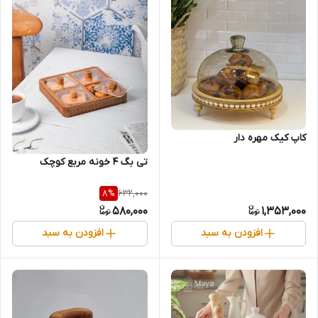
کاپ کیک مهره دار
تی بگ 4 خونه مربع کوچک
632,000
8
%
580,000
1,353,000
افزودن به سبد
افزودن به سبد