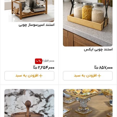
استند اسپرسوساز چوبی
استند چوبی ایکس
2,512,000
10
%
2,254,000
857,000
افزودن به سبد
افزودن به سبد