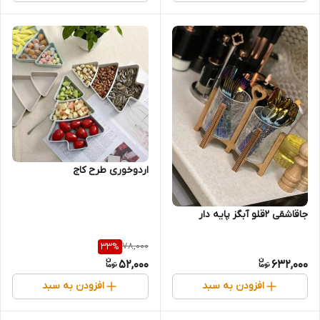
اردوخوری طرح کاج
جاقاشقی 2قلو آبگز پایه دار
78,000
33
%
52,000
632,000
افزودن به سبد
افزودن به سبد