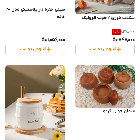
سینی حفره دار پلاستیکی مدل 20
خانه
شکلات خوری 2 خونه اکرولیک
838,000
10
%
1,056,000
747,000
افزودن به سبد
افزودن به سبد
قندان چوبی گردو