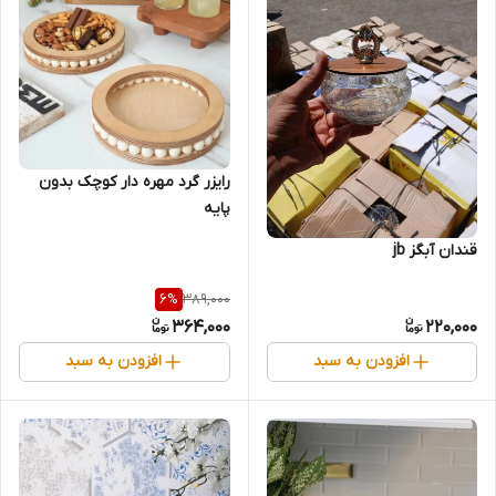
رایزر گرد مهره دار کوچک بدون
پایه
قندان آبگز jb
389,000
6
%
364,000
220,000
افزودن به سبد
افزودن به سبد