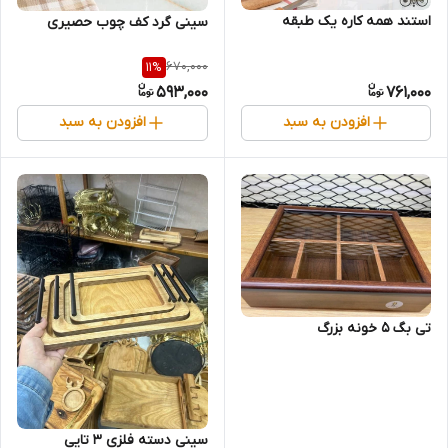
استند همه کاره یک طبقه
سینی گرد کف چوب حصیری
670,000
11
%
593,000
761,000
افزودن به سبد
افزودن به سبد
تی بگ 5 خونه بزرگ
سینی دسته فلزی 3 تایی