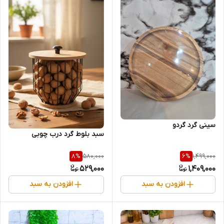
سینی گرد گردو
سبد بلوط گرد درب چوبی
580,000
1,499,000
8
%
6
%
529,000
1,409,000
افزودن به سبد
افزودن به سبد