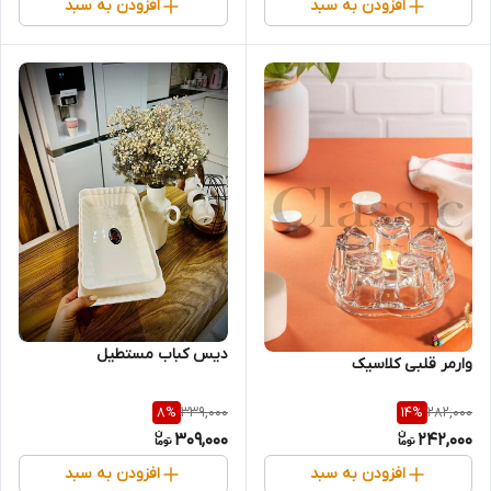
افزودن به سبد
افزودن به سبد
دیس کباب مستطیل
وارمر قلبی کلاسیک
339,000
282,000
8
%
14
%
309,000
242,000
افزودن به سبد
افزودن به سبد