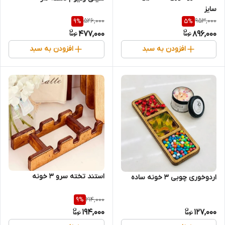
سایز
526,000
953,000
9
%
5
%
477,000
896,000
افزودن به سبد
افزودن به سبد
استند تخته سرو 3 خونه
اردوخوری چوبی 3 خونه ساده
214,000
9
%
194,000
127,000