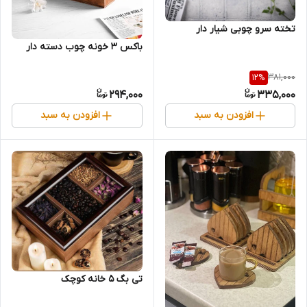
تخته سرو چوبی شیار دار
باکس 3 خونه چوب دسته دار
381,000
12
%
294,000
335,000
افزودن به سبد
افزودن به سبد
تی بگ 5 خانه کوچک