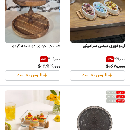
اردوخوری بیضی سرامیکی
شیرینی خوری دو طبقه گردو
3,119,000
721,000
5
%
7
%
2,939,000
670,000
افزودن به سبد
افزودن به سبد