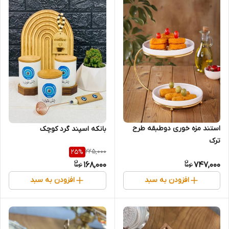
استند مزه خوری دوطبقه طرح
بانکه اسپند گرد کوچک
ترک
225,000
25
%
168,000
747,000
افزودن به سبد
افزودن به سبد