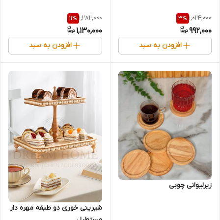
1,282,000
1,024,000
11
%
3
%
1,130,000
992,000
افزودن به سبد
افزودن به سبد
زیرلیوانی چوبی
شیرینی خوری دو طبقه مهره دار
مستطیل