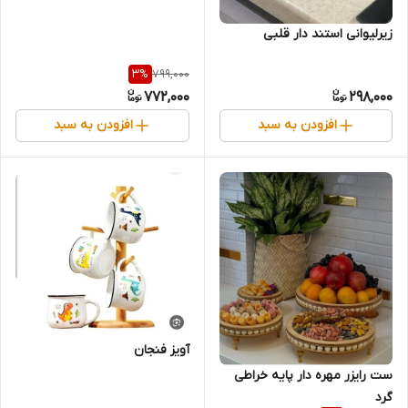
زیرلیوانی استند دار قلبی
799,000
3
%
772,000
298,000
افزودن به سبد
افزودن به سبد
آویز فنجان
ست رایزر مهره دار پایه خراطی
گرد