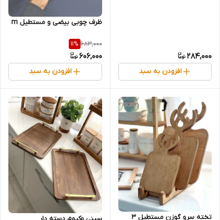
ظرف چوبی بیضی و مستطیل m
683,000
11
%
606,000
284,000
افزودن به سبد
افزودن به سبد
تخته سرو گوزن مستطیل 3
سینی وکیوم دسته دار