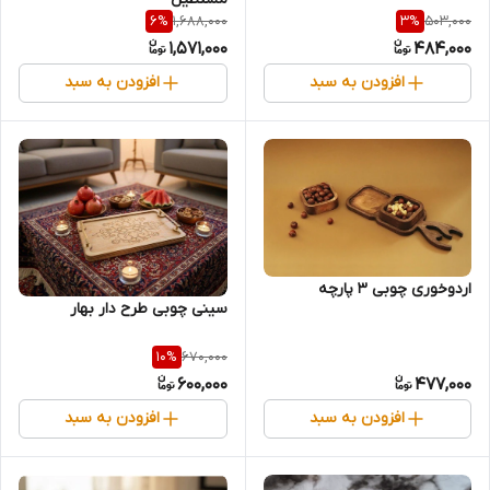
1,688,000
503,000
6
%
3
%
1,571,000
484,000
افزودن به سبد
افزودن به سبد
اردوخوری چوبی 3 پارچه
سینی چوبی طرح دار بهار
670,000
10
%
600,000
477,000
افزودن به سبد
افزودن به سبد