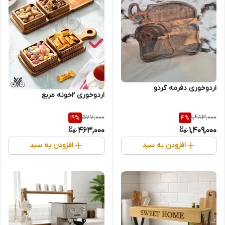
اردوخوری دفرمه گردو
اردوخوری 2خونه مربع
577,000
1,483,000
19
%
4
%
463,000
1,409,000
افزودن به سبد
افزودن به سبد