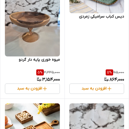
دیس کباب سرامیکی زمردی
میوه خوری پایه دار گردو
3,335,000
915,000
5
%
5
%
3,154,000
864,000
افزودن به سبد
افزودن به سبد