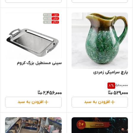
سینی مستطیل بزرگ کروم
پارچ سرامیکی زمردی
580,000
8
%
2,456,000
529,000
افزودن به سبد
افزودن به سبد