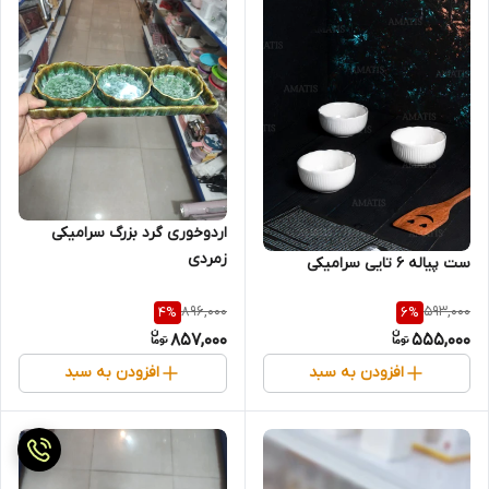
اردوخوری گرد بزرگ سرامیکی
زمردی
ست پیاله 6 تایی سرامیکی
896,000
593,000
4
%
6
%
857,000
555,000
افزودن به سبد
افزودن به سبد