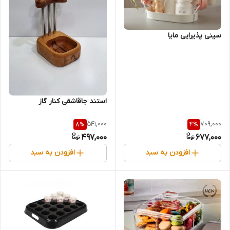
سینی پذیرایی مایا
استند جاقاشقی کنار گاز
541,000
709,000
8
%
4
%
497,000
677,000
افزودن به سبد
افزودن به سبد