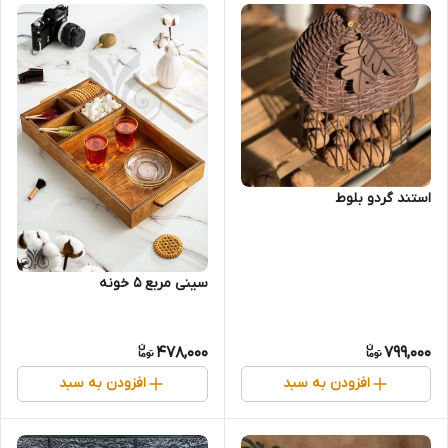
استند گردو بلوط
سینی مربع 5 خونه
478,000
799,000
افزودن به سبد
افزودن به سبد